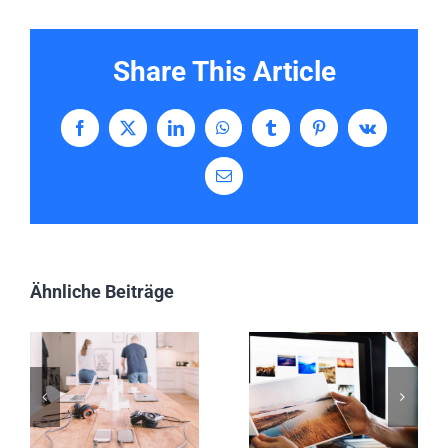
Share This Article
Facebook
X
LinkedIn
WhatsApp
Tumblr
Pinterest
Vk
E-
Mail
Ähnliche Beiträge