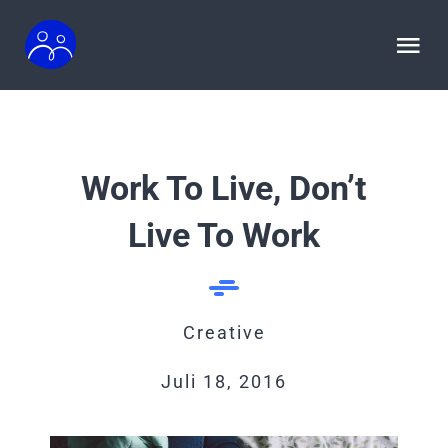
Zum
Inhalt
Tog
springen
Nav
HOME
Work To Live, Don’t
TERMINE
Live To Work
Produktionen
Über Uns
Creative
Juli 18, 2016
Fördern